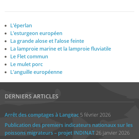
L’éperlan
L’esturgeon européen
La grande alose et l’alose feinte
La lamproie marine et la lamproie fluviatile
Le Flet commun
Le mulet porc
L’anguille européenne
DERNIERS ARTICLES
Arrêt des comptages à Langeac
5 février 2026
Publication des premiers indicateurs nationaux sur les
poissons migrateurs – projet INDINAT
26 janvier 2026