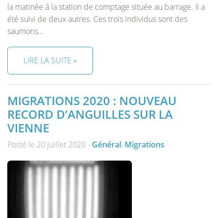
la matinée à la station de comptage située au barrage. Il a
été suivi de deux autres. Ces trois individus sont des
saumons…
LIRE LA SUITE »
MIGRATIONS 2020 : NOUVEAU
RECORD D’ANGUILLES SUR LA
VIENNE
Posté le 20 juillet 2020 -
Général
,
Migrations