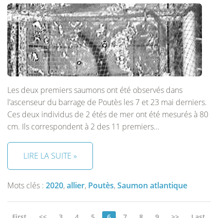
Les deux premiers saumons ont été observés dans
l’ascenseur du barrage de Poutès les 7 et 23 mai derniers.
Ces deux individus de 2 étés de mer ont été mesurés à 80
cm. Ils correspondent à 2 des 11 premiers…
LIRE LA SUITE »
Mots clés :
2020
,
allier
,
Poutès
,
Saumon atlantique
First
<<
3
4
5
6
7
8
9
>>
Last