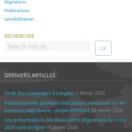
Migrations
Publications
Sensibilisation
RECHERCHER
DERNIERS ARTICLES
Arrêt des comptages à Langeac
5 février 2026
Publication des premiers indicateurs nationaux sur les
poissons migrateurs – projet INDINAT
26 janvier 2026
Les présentations des Rencontres Migrateurs de Loire
2025 sont en ligne !
8 janvier 2026