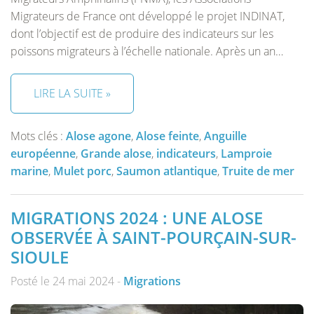
Migrateurs de France ont développé le projet INDINAT,
dont l’objectif est de produire des indicateurs sur les
poissons migrateurs à l’échelle nationale. Après un an…
LIRE LA SUITE »
Mots clés :
Alose agone
,
Alose feinte
,
Anguille
européenne
,
Grande alose
,
indicateurs
,
Lamproie
marine
,
Mulet porc
,
Saumon atlantique
,
Truite de mer
MIGRATIONS 2024 : UNE ALOSE
OBSERVÉE À SAINT-POURÇAIN-SUR-
SIOULE
Posté le 24 mai 2024 -
Migrations