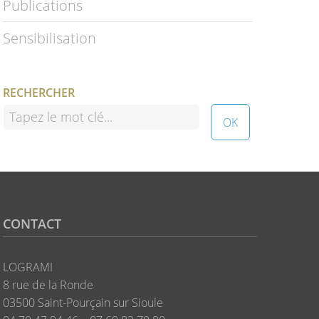
Publications
Sensibilisation
RECHERCHER
CONTACT
LOGRAMI
8 rue de la Ronde
03500 Saint-Pourçain sur Sioule