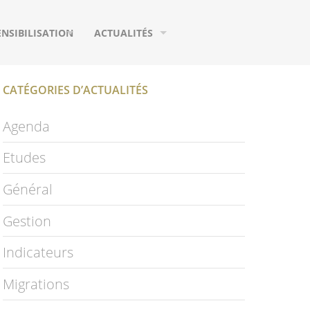
ENSIBILISATION
ACTUALITÉS
UTILS DE COMMUNICATION
AGENDA
CATÉGORIES D’ACTUALITÉS
URS
EUX
MIGRATIONS
Agenda
IFIQUES
HOTOGRAPHIES
ETUDES
Etudes
IDÉOS
PUBLICATIONS
Général
LOSSAIRE
PAGE FACEBOOK
Gestion
NEWSLETTER
Indicateurs
S
Migrations