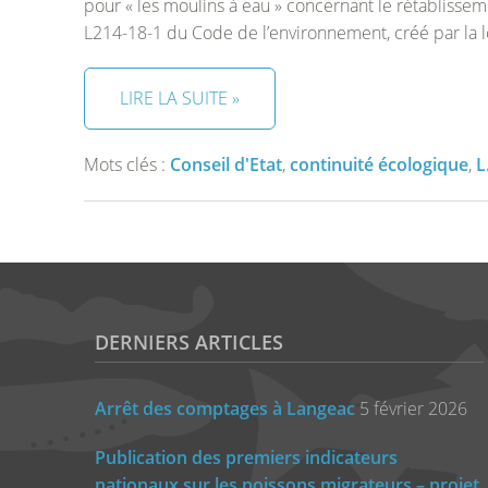
pour « les moulins à eau » concernant le rétablisseme
L214-18-1 du Code de l’environnement, créé par la 
LIRE LA SUITE »
Mots clés :
Conseil d'Etat
,
continuité écologique
,
L
DERNIERS ARTICLES
Arrêt des comptages à Langeac
5 février 2026
Publication des premiers indicateurs
nationaux sur les poissons migrateurs – projet