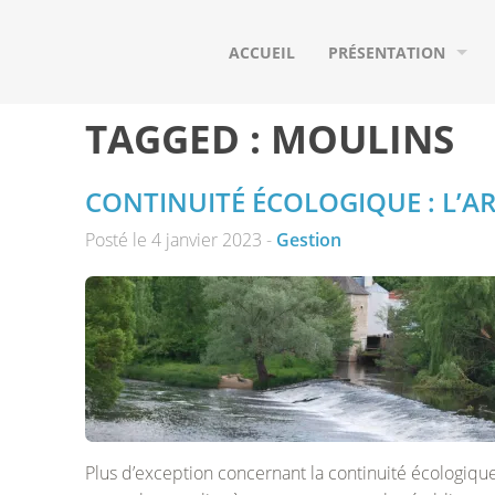
ACCUEIL
PRÉSENTATION
QUI SOMMES-NOUS ?
TAGGED :
MOULINS
NOS ADHÉRENTS
CONTINUITÉ ÉCOLOGIQUE : L’AR
NOS PARTENAIRES
Posté le 4 janvier 2023 -
Gestion
LE BASSIN VERSANT D
LES POISSONS MIGRA
Plus d’exception concernant la continuité écologique 