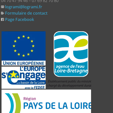
04 70 47 94 46 – 07 69 82 70 80
logrami@logrami.fr
Formulaire de contact
Page Facebook