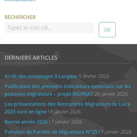
RECHERCHER
DERNIERS ARTICLES
Arrêt des comptages à Langeac
5 février 2026
Publication des premiers indicateurs nationaux sur les
poissons migrateurs – projet INDINAT
26 janvier 2026
Les présentations des Rencontres Migrateurs de Loire
2025 sont en ligne !
8 janvier 2026
Bonne année 2026 !
7 janvier 2026
Parution de Paroles de Migrateurs N°25 !
7 janvier 2026