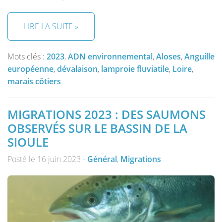
LIRE LA SUITE »
Mots clés :
2023
,
ADN environnemental
,
Aloses
,
Anguille
européenne
,
dévalaison
,
lamproie fluviatile
,
Loire
,
marais côtiers
MIGRATIONS 2023 : DES SAUMONS
OBSERVÉS SUR LE BASSIN DE LA
SIOULE
Posté le 16 juin 2023 -
Général
,
Migrations