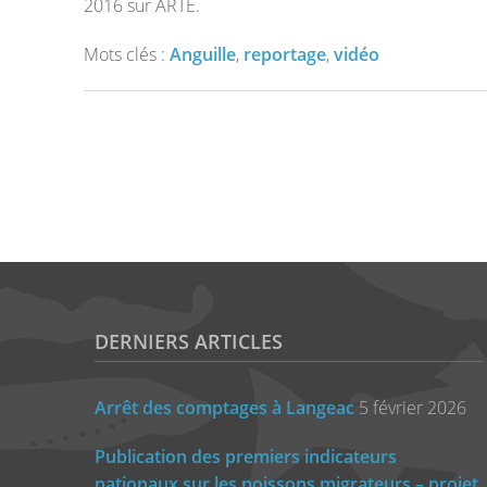
2016 sur ARTE.
Mots clés :
Anguille
,
reportage
,
vidéo
DERNIERS ARTICLES
Arrêt des comptages à Langeac
5 février 2026
Publication des premiers indicateurs
nationaux sur les poissons migrateurs – projet