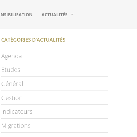
ENSIBILISATION
ACTUALITÉS
UTILS DE COMMUNICATION
AGENDA
CATÉGORIES D’ACTUALITÉS
URS
EUX
MIGRATIONS
Agenda
IFIQUES
HOTOGRAPHIES
ETUDES
Etudes
IDÉOS
PUBLICATIONS
Général
LOSSAIRE
PAGE FACEBOOK
Gestion
NEWSLETTER
Indicateurs
S
Migrations