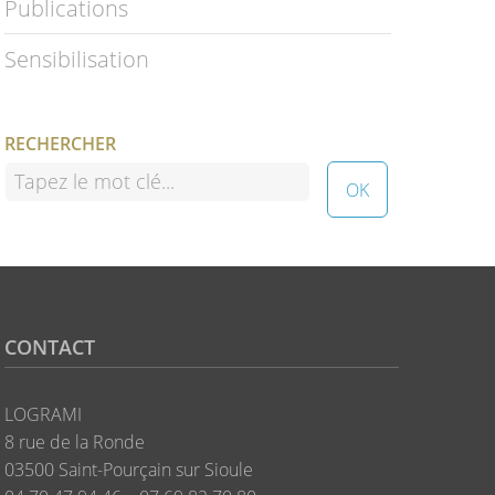
Publications
Sensibilisation
RECHERCHER
CONTACT
LOGRAMI
8 rue de la Ronde
03500 Saint-Pourçain sur Sioule