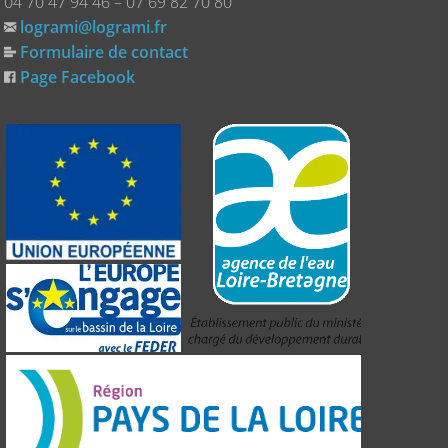
04 70 47 94 46 – 07 69 82 70 80
logrami@logrami.fr
Formulaire de contact
Page Facebook