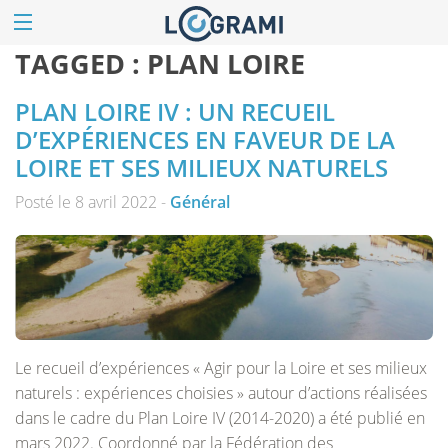
TAGGED :
PLAN LOIRE
PLAN LOIRE IV : UN RECUEIL
D’EXPÉRIENCES EN FAVEUR DE LA
LOIRE ET SES MILIEUX NATURELS
Posté le 8 avril 2022 -
Général
Le recueil d’expériences « Agir pour la Loire et ses milieux
naturels : expériences choisies » autour d’actions réalisées
dans le cadre du Plan Loire IV (2014-2020) a été publié en
mars 2022. Coordonné par la Fédération des