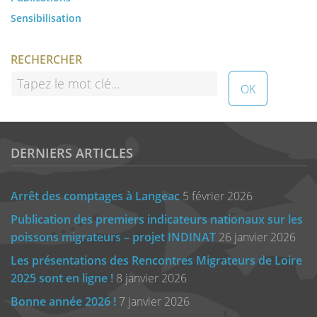
Sensibilisation
RECHERCHER
DERNIERS ARTICLES
Arrêt des comptages à Langeac
5 février 2026
Publication des premiers indicateurs nationaux sur les
poissons migrateurs – projet INDINAT
26 janvier 2026
Les présentations des Rencontres Migrateurs de Loire
2025 sont en ligne !
8 janvier 2026
Bonne année 2026 !
7 janvier 2026