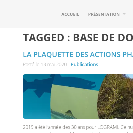
ACCUEIL
PRÉSENTATION
QUI SOMMES-NOUS ?
TAGGED :
BASE DE D
NOS ADHÉRENTS
LA PLAQUETTE DES ACTIONS PHA
NOS PARTENAIRES
Posté le 13 mai 2020 -
Publications
LE BASSIN VERSANT D
LES POISSONS MIGRA
2019 a été l’année des 30 ans pour LOGRAMI. Ce num