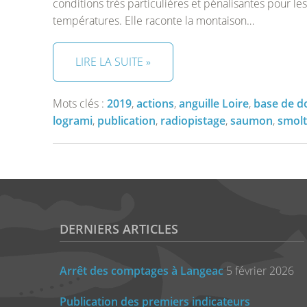
conditions très particulières et pénalisantes pour l
températures. Elle raconte la montaison…
LIRE LA SUITE »
Mots clés :
2019
,
actions
,
anguille Loire
,
base de d
logrami
,
publication
,
radiopistage
,
saumon
,
smolt
DERNIERS ARTICLES
Arrêt des comptages à Langeac
5 février 2026
Publication des premiers indicateurs