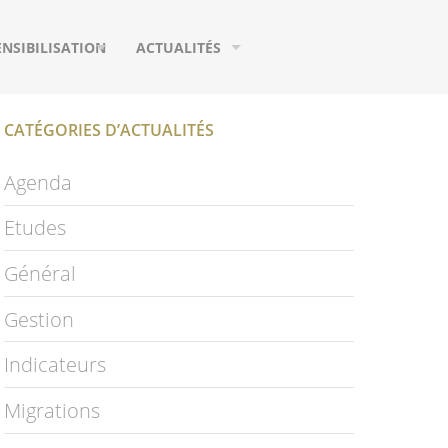
ENSIBILISATION
ACTUALITÉS
UTILS DE COMMUNICATION
AGENDA
CATÉGORIES D’ACTUALITÉS
URS
EUX
MIGRATIONS
Agenda
IFIQUES
HOTOGRAPHIES
ETUDES
Etudes
IDÉOS
PUBLICATIONS
Général
LOSSAIRE
PAGE FACEBOOK
Gestion
NEWSLETTER
Indicateurs
S
Migrations