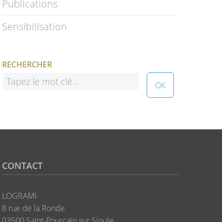
Publications
Sensibilisation
RECHERCHER
CONTACT
LOGRAMI
8 rue de la Ronde
03500 Saint-Pourçain sur Sioule