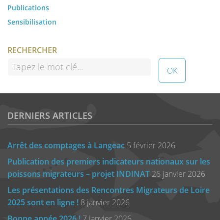
Publications
Sensibilisation
RECHERCHER
DERNIERS ARTICLES
Arrêt des comptages à Langeac
5 février 2026
Publication des premiers indicateurs nationaux sur les
poissons migrateurs – projet INDINAT
26 janvier 2026
Les présentations des Rencontres Migrateurs de Loire
2025 sont en ligne !
8 janvier 2026
Bonne année 2026 !
7 janvier 2026