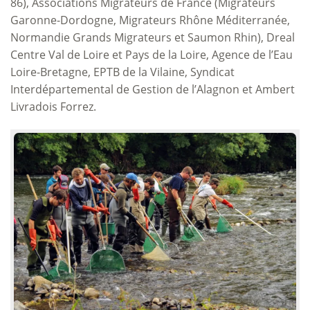
86), Associations Migrateurs de France (Migrateurs
Garonne-Dordogne, Migrateurs Rhône Méditerranée,
Normandie Grands Migrateurs et Saumon Rhin), Dreal
Centre Val de Loire et Pays de la Loire, Agence de l’Eau
Loire-Bretagne, EPTB de la Vilaine, Syndicat
Interdépartemental de Gestion de l’Alagnon et Ambert
Livradois Forrez.