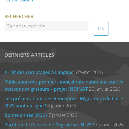
RECHERCHER
DERNIERS ARTICLES
Arrêt des comptages à Langeac
5 février 2026
Publication des premiers indicateurs nationaux sur les
poissons migrateurs – projet INDINAT
26 janvier 2026
Les présentations des Rencontres Migrateurs de Loire
2025 sont en ligne !
8 janvier 2026
Bonne année 2026 !
7 janvier 2026
Parution de Paroles de Migrateurs N°25 !
7 janvier 2026