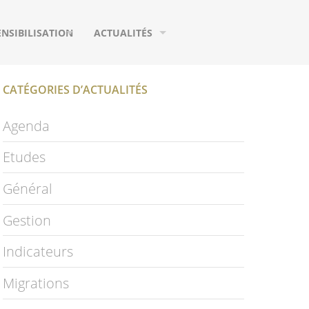
ENSIBILISATION
ACTUALITÉS
UTILS DE COMMUNICATION
AGENDA
CATÉGORIES D’ACTUALITÉS
URS
EUX
MIGRATIONS
Agenda
IFIQUES
HOTOGRAPHIES
ETUDES
Etudes
IDÉOS
PUBLICATIONS
Général
LOSSAIRE
PAGE FACEBOOK
Gestion
NEWSLETTER
Indicateurs
S
Migrations