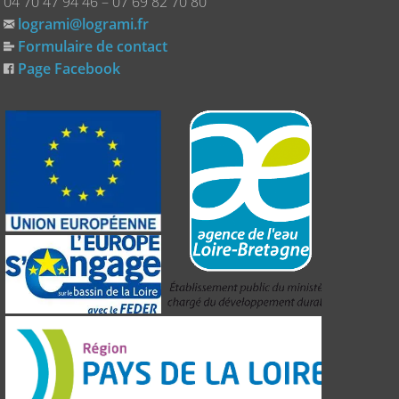
04 70 47 94 46 – 07 69 82 70 80
logrami@logrami.fr
Formulaire de contact
Page Facebook