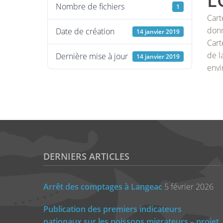
L
Nombre de fichiers
1
Cart
donn
Date de création
14 janvier 2019
Cart
de l
Dernière mise à jour
14 janvier 2019
envi
DERNIERS ARTICLES
Arrêt des comptages à Langeac
5 février 2026
Publication des premiers indicateurs
nationaux sur les poissons migrateurs – projet