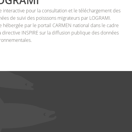
OGRAMI
RENCONTRES MIGRATEURS DE LOIRE
VICHY (ALLIER – 03)
RENCONTRES MIGRATEURS DE LOIRE 2025
e interactive pour la consultation et le téléchargement des
APPLICATION GPAP
LANGEAC (ALLIER – 43)
RENCONTRES MIGRATEURS DE LOIRE 2023
ées de suivi des poisssons migrateurs par LOGRAMI.
e hébergée par le portail CARMEN national dans le cadre
POUTÈS (ALLIER – 43)
RENCONTRES MIGRATEURS DE LOIRE 2021
a directive INSPIRE sur la diffusion publique des données
ronnementales.
RENCONTRES MIGRATEURS DE LOIRE 2019
RENCONTRES MIGRATEURS DE LOIRE 2016