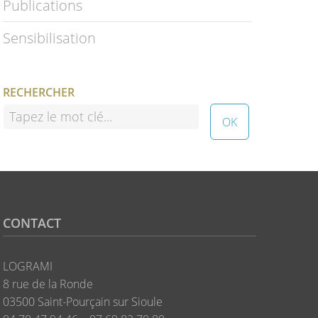
Publications
Sensibilisation
RECHERCHER
CONTACT
LOGRAMI
8 rue de la Ronde
03500 Saint-Pourçain sur Sioule