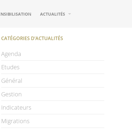
ENSIBILISATION
ACTUALITÉS
UTILS DE COMMUNICATION
AGENDA
CATÉGORIES D’ACTUALITÉS
URS
EUX
MIGRATIONS
Agenda
IFIQUES
HOTOGRAPHIES
ETUDES
Etudes
IDÉOS
PUBLICATIONS
Général
LOSSAIRE
PAGE FACEBOOK
Gestion
NEWSLETTER
Indicateurs
S
Migrations