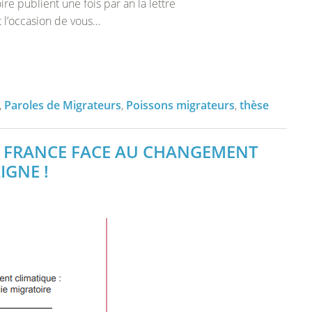
re publient une fois par an la lettre
RENCONTRES MIGRATEURS DE LOIRE
VICHY (ALLIER – 03)
RENCONTRES MIGRATEURS DE LOIRE 2025
t l’occasion de vous…
APPLICATION GPAP
LANGEAC (ALLIER – 43)
RENCONTRES MIGRATEURS DE LOIRE 2023
POUTÈS (ALLIER – 43)
RENCONTRES MIGRATEURS DE LOIRE 2021
RENCONTRES MIGRATEURS DE LOIRE 2019
,
Paroles de Migrateurs
,
Poissons migrateurs
,
thèse
RENCONTRES MIGRATEURS DE LOIRE 2016
E FRANCE FACE AU CHANGEMENT
IGNE !