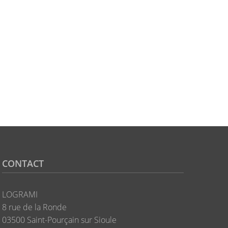
CONTACT
LOGRAMI
8 rue de la Ronde
03500 Saint-Pourçain sur Sioule