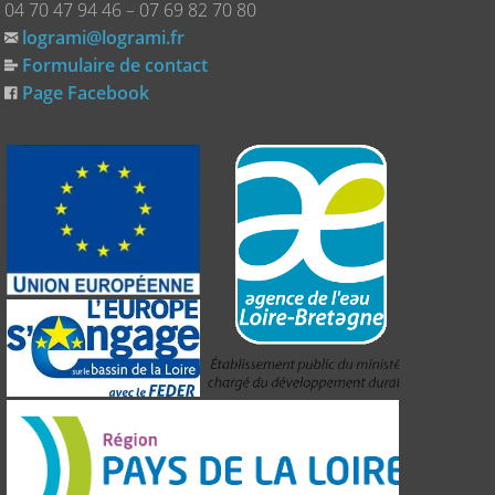
04 70 47 94 46 – 07 69 82 70 80
logrami@logrami.fr
Formulaire de contact
Page Facebook