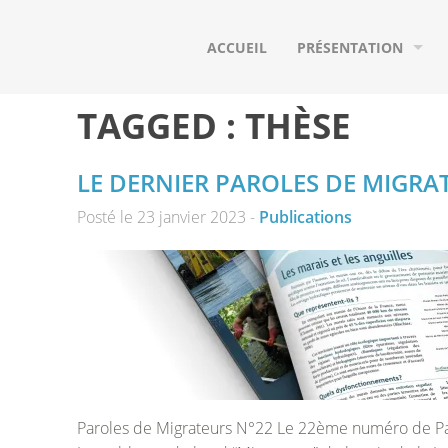
ACCUEIL
PRÉSENTATION
QUI SOMMES-NOUS ?
TAGGED :
THÈSE
NOS ADHÉRENTS
LE DERNIER PAROLES DE MIGRAT
NOS PARTENAIRES
Posté le 23 janvier 2023 -
Publications
LE BASSIN VERSANT D
LES POISSONS MIGRA
Paroles de Migrateurs N°22 Le 22ème numéro de Par