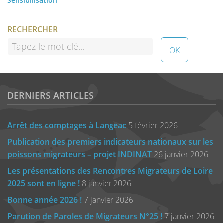
Sensibilisation
RECHERCHER
DERNIERS ARTICLES
Arrêt des comptages à Langeac
5 février 2026
Publication des premiers indicateurs nationaux sur les
poissons migrateurs – projet INDINAT
26 janvier 2026
Les présentations des Rencontres Migrateurs de Loire
2025 sont en ligne !
8 janvier 2026
Bonne année 2026 !
7 janvier 2026
Parution de Paroles de Migrateurs N°25 !
7 janvier 2026