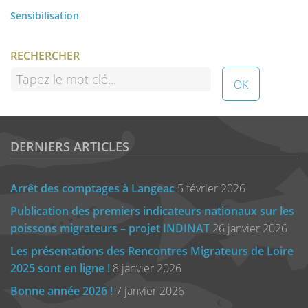
Sensibilisation
RECHERCHER
DERNIERS ARTICLES
Arrêt des comptages à Langeac
5 février 2026
Publication des premiers indicateurs nationaux sur les
poissons migrateurs – projet INDINAT
26 janvier 2026
Les présentations des Rencontres Migrateurs de Loire
2025 sont en ligne !
8 janvier 2026
Bonne année 2026 !
7 janvier 2026