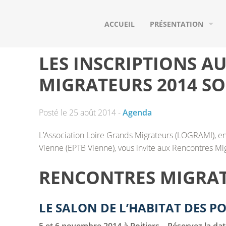
ACCUEIL
PRÉSENTATION
QUI SOMMES-NOUS ?
LES INSCRIPTIONS A
NOS ADHÉRENTS
MIGRATEURS 2014 S
NOS PARTENAIRES
Posté le 25 août 2014 -
Agenda
LE BASSIN VERSANT D
L’Association Loire Grands Migrateurs (LOGRAMI), en 
LES POISSONS MIGRA
Vienne (EPTB Vienne), vous invite aux Rencontres Mi
RENCONTRES MIGRAT
LE SALON DE L’HABITAT DES 