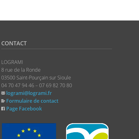
CONTACT
LOGRAMI
8 rue de la Ronde
03500 Saint-Pourçain sur Sioule
04 70 47 94 46 – 07 69 82 70 80
logrami@logrami.fr
Formulaire de contact
Page Facebook