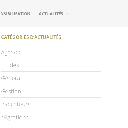
ENSIBILISATION
ACTUALITÉS
UTILS DE COMMUNICATION
AGENDA
CATÉGORIES D’ACTUALITÉS
URS
EUX
MIGRATIONS
Agenda
IFIQUES
HOTOGRAPHIES
ETUDES
Etudes
IDÉOS
PUBLICATIONS
Général
LOSSAIRE
PAGE FACEBOOK
Gestion
NEWSLETTER
Indicateurs
S
Migrations