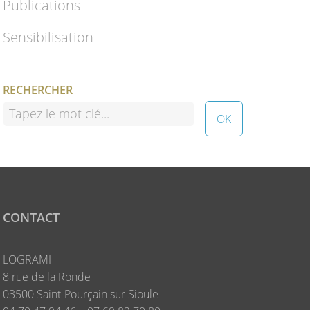
Publications
Sensibilisation
RECHERCHER
CONTACT
LOGRAMI
8 rue de la Ronde
03500 Saint-Pourçain sur Sioule