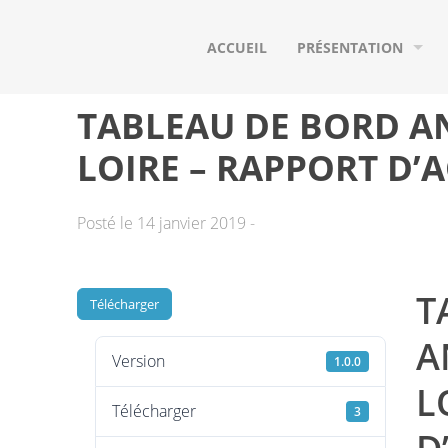
ACCUEIL
PRÉSENTATION
QUI SOMMES-NOUS ?
TABLEAU DE BORD A
NOS ADHÉRENTS
LOIRE – RAPPORT D’A
NOS PARTENAIRES
Posté le 14 janvier 2019 -
LE BASSIN VERSANT D
LES POISSONS MIGRA
T
Télécharger
A
Version
1.0.0
L
Télécharger
3