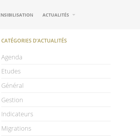
ENSIBILISATION
ACTUALITÉS
UTILS DE COMMUNICATION
AGENDA
CATÉGORIES D’ACTUALITÉS
URS
EUX
MIGRATIONS
Agenda
IFIQUES
HOTOGRAPHIES
ETUDES
Etudes
IDÉOS
PUBLICATIONS
Général
LOSSAIRE
PAGE FACEBOOK
Gestion
NEWSLETTER
Indicateurs
S
Migrations