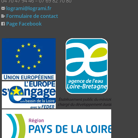
04 70 47 94 46 – 07 69 82 70 80
logrami@logrami.fr
Formulaire de contact
Page Facebook