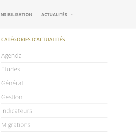
ENSIBILISATION
ACTUALITÉS
UTILS DE COMMUNICATION
AGENDA
CATÉGORIES D’ACTUALITÉS
URS
EUX
MIGRATIONS
Agenda
IFIQUES
HOTOGRAPHIES
ETUDES
Etudes
IDÉOS
PUBLICATIONS
Général
LOSSAIRE
PAGE FACEBOOK
Gestion
NEWSLETTER
Indicateurs
S
Migrations