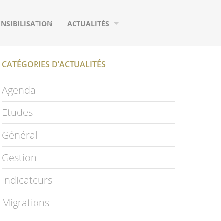
ENSIBILISATION
ACTUALITÉS
UTILS DE COMMUNICATION
AGENDA
CATÉGORIES D’ACTUALITÉS
URS
EUX
MIGRATIONS
Agenda
IFIQUES
HOTOGRAPHIES
ETUDES
Etudes
IDÉOS
PUBLICATIONS
Général
LOSSAIRE
PAGE FACEBOOK
Gestion
NEWSLETTER
Indicateurs
S
Migrations