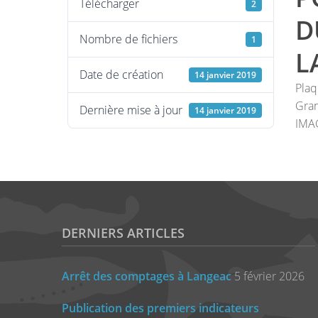
Télécharger
2
D
Nombre de fichiers
1
L
Date de création
14 janvier 2019
Plaq
Gran
Dernière mise à jour
14 janvier 2019
IMA
DERNIERS ARTICLES
Arrêt des comptages à Langeac
5 février 2026
Publication des premiers indicateurs