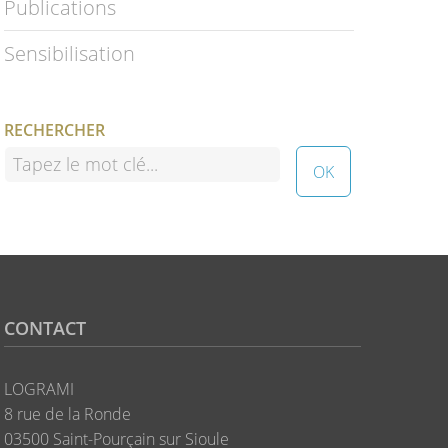
Publications
Sensibilisation
RECHERCHER
CONTACT
LOGRAMI
8 rue de la Ronde
03500 Saint-Pourçain sur Sioule