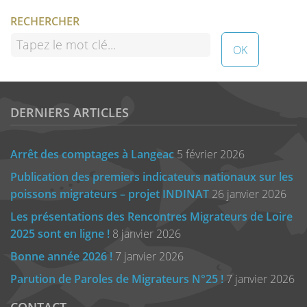
RECHERCHER
DERNIERS ARTICLES
Arrêt des comptages à Langeac
5 février 2026
Publication des premiers indicateurs nationaux sur les
poissons migrateurs – projet INDINAT
26 janvier 2026
Les présentations des Rencontres Migrateurs de Loire
2025 sont en ligne !
8 janvier 2026
Bonne année 2026 !
7 janvier 2026
Parution de Paroles de Migrateurs N°25 !
7 janvier 2026
CONTACT