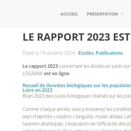
ACCUEIL
PRÉSENTATION
QUI SOMMES-NOUS ?
LE RAPPORT 2023 EST
NOS ADHÉRENTS
Posté le 14 octobre 2024 -
Etudes
,
Publications
NOS PARTENAIRES
Le rapport 2023
concernant les études et suivis sur
LE BASSIN VERSANT D
LOGRAMI
est en ligne
.
LES POISSONS MIGRA
Recueil de données biologiques sur les populati
Loire en 2023
Bilan 2023 des suivis biologiques réalisés sur les 
Comme chaque année, vous y trouverez les conditio
sept chapitres « espèce » (anguille, mulet, aloses, L
Saumon atlantique). L’évaluation de l’efficacité des p