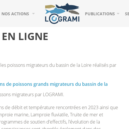
NOS ACTIONS
PUBLICATIONS
S
STATIONS DE COMPTAGE
CHÂTELLERAULT (VIENNE – 86)
ACTIONS PHARES
O
 EN LIGNE
ÉVALUATION DES HABITATS
DESCARTES (CREUSE – 37/86)
PAROLES DE MIGRATE
J
ÉVALUATION DE LA REPRODUCTION
CHÂTEAUPONSAC (GARTEMPE – 87)
PUBLICATIONS SCIENT
P
 les poissons migrateurs du bassin de la Loire réalisés par
E LA LOIRE
ABONDANCE DES JUVÉNILES
DECIZE (LOIRE – 58)
RAPPORTS D’ÉTUDE
V
TEURS
SUIVI DES MIGRATIONS
ROANNE (LOIRE – 42)
CARTOGRAPHIES
G
ons de poissons grands migrateurs du bassin de la
EXPERTISE ET AIDE À LA GESTION
GUEUGNON (ARROUX – 71)
BANDES DESSINÉES
poissons migrateurs par LOGRAMI.
INDICATEURS NATIONAUX
SAINT-POURÇAIN-SUR-SIOULE (SIOULE – 03)
AUTRES PUBLICATION
ns de débit et température rencontrées en 2023 ainsi que
amproie marine, Lamproie fluviatile, Truite de mer et
TABLEAUX DE BORD MIGRATEURS
JENZAT (SIOULE – 03)
rogrammes de soutien d’effectifs, l’évolution de la