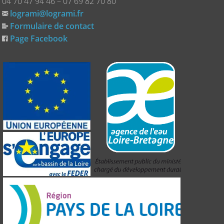
04 70 47 94 46 – 07 69 82 70 80
logrami@logrami.fr
Formulaire de contact
Page Facebook