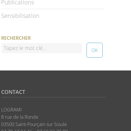
Publications
Sensibilisation
RECHERCHER
CONTACT
LOGRAMI
8 rue de la Ronde
03500 Saint-Pourçain sur Sioule