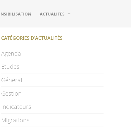
ENSIBILISATION
ACTUALITÉS
UTILS DE COMMUNICATION
AGENDA
CATÉGORIES D’ACTUALITÉS
URS
EUX
MIGRATIONS
Agenda
IFIQUES
HOTOGRAPHIES
ETUDES
Etudes
IDÉOS
PUBLICATIONS
Général
LOSSAIRE
PAGE FACEBOOK
Gestion
NEWSLETTER
Indicateurs
S
Migrations