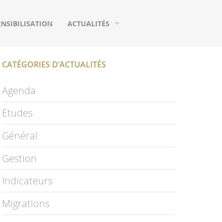
ENSIBILISATION
ACTUALITÉS
UTILS DE COMMUNICATION
AGENDA
CATÉGORIES D’ACTUALITÉS
URS
EUX
MIGRATIONS
Agenda
IFIQUES
HOTOGRAPHIES
ETUDES
Etudes
IDÉOS
PUBLICATIONS
Général
LOSSAIRE
PAGE FACEBOOK
Gestion
NEWSLETTER
Indicateurs
S
Migrations