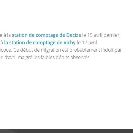
RENCONTRES MIGRATEURS DE LOIRE
VICHY (ALLIER – 03)
RENCONTRES MIGRATEURS DE LOIRE 2025
APPLICATION GPAP
LANGEAC (ALLIER – 43)
RENCONTRES MIGRATEURS DE LOIRE 2023
POUTÈS (ALLIER – 43)
RENCONTRES MIGRATEURS DE LOIRE 2021
e à la
station de comptage de Decize
le 15 avril dernier,
RENCONTRES MIGRATEURS DE LOIRE 2019
 à
la station de comptage de Vichy
le 17 avril.
récoce. Ce début de migration est probablement induit par
RENCONTRES MIGRATEURS DE LOIRE 2016
d’avril malgré les faibles débits observés.