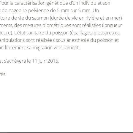
RENCONTRES MIGRATEURS DE LOIRE
VICHY (ALLIER – 03)
RENCONTRES MIGRATEURS DE LOIRE 2025
Pour la caractérisation génétique d’un individu et son
nt de nageoire pelvienne de 5 mm sur 5 mm. Un
APPLICATION GPAP
LANGEAC (ALLIER – 43)
RENCONTRES MIGRATEURS DE LOIRE 2023
stoire de vie du saumon (durée de vie en rivière et en mer)
ments, des mesures biométriques sont réalisées (longueur
POUTÈS (ALLIER – 43)
RENCONTRES MIGRATEURS DE LOIRE 2021
eure). L’état sanitaire du poisson (écaillages, blessures ou
nipulations sont réalisées sous anesthésie du poisson et
RENCONTRES MIGRATEURS DE LOIRE 2019
nd librement sa migration vers l’amont.
RENCONTRES MIGRATEURS DE LOIRE 2016
 s’achèvera le 11 juin 2015.
rés.