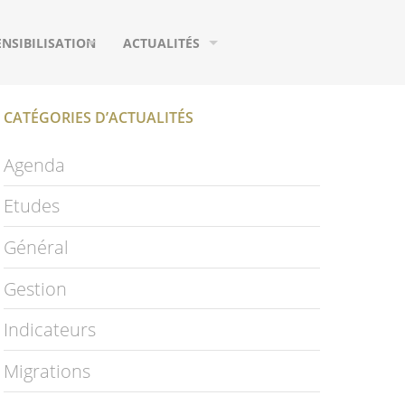
ENSIBILISATION
ACTUALITÉS
UTILS DE COMMUNICATION
AGENDA
CATÉGORIES D’ACTUALITÉS
URS
EUX
MIGRATIONS
Agenda
IFIQUES
HOTOGRAPHIES
ETUDES
Etudes
IDÉOS
PUBLICATIONS
Général
LOSSAIRE
PAGE FACEBOOK
Gestion
NEWSLETTER
Indicateurs
S
Migrations