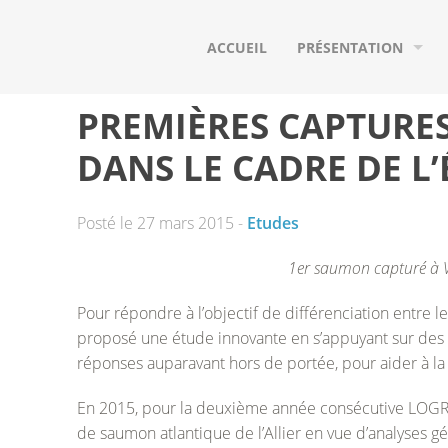
ACCUEIL
PRÉSENTATION
QUI SOMMES-NOUS ?
PREMIÈRES CAPTURE
NOS ADHÉRENTS
DANS LE CADRE DE L
NOS PARTENAIRES
Posté le 27 mars 2015 -
Etudes
LE BASSIN VERSANT D
1er saumon capturé à V
LES POISSONS MIGRA
Pour répondre à l’objectif de différenciation entre l
proposé une étude innovante en s’appuyant sur des 
réponses auparavant hors de portée, pour aider à la
En 2015, pour la deuxième année consécutive LOGRAMI
de saumon atlantique de l’Allier en vue d’analyses gé