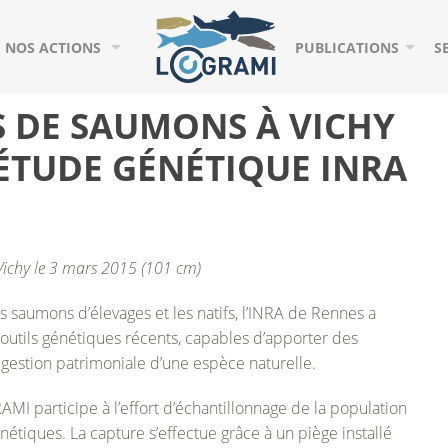
NOS ACTIONS
PUBLICATIONS
S
STATIONS DE COMPTAGE
CHÂTELLERAULT (VIENNE – 86)
ACTIONS PHARES
O
S DE SAUMONS À VICHY
ÉVALUATION DES HABITATS
DESCARTES (CREUSE – 37/86)
PAROLES DE MIGRATE
J
’ÉTUDE GÉNÉTIQUE INRA
ÉVALUATION DE LA REPRODUCTION
CHÂTEAUPONSAC (GARTEMPE – 87)
PUBLICATIONS SCIENT
P
E LA LOIRE
ABONDANCE DES JUVÉNILES
DECIZE (LOIRE – 58)
RAPPORTS D’ÉTUDE
V
ichy le 3 mars 2015 (101 cm)
TEURS
SUIVI DES MIGRATIONS
ROANNE (LOIRE – 42)
CARTOGRAPHIES
G
es saumons d’élevages et les natifs, l’INRA de Rennes a
EXPERTISE ET AIDE À LA GESTION
GUEUGNON (ARROUX – 71)
BANDES DESSINÉES
outils génétiques récents, capables d’apporter des
 gestion patrimoniale d’une espèce naturelle.
INDICATEURS NATIONAUX
SAINT-POURÇAIN-SUR-SIOULE (SIOULE – 03)
AUTRES PUBLICATION
 participe à l’effort d’échantillonnage de la population
TABLEAUX DE BORD MIGRATEURS
JENZAT (SIOULE – 03)
nétiques. La capture s’effectue grâce à un piège installé